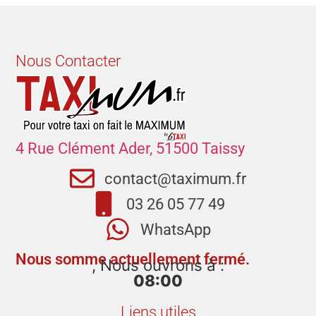
Nous Contacter
4 Rue Clément Ader, 51500 Taissy
contact@taximum.fr
03 26 05 77 49
WhatsApp
Nous somme actuellement fermé.
, Nous ouvrons à :
08:00
Liens utiles