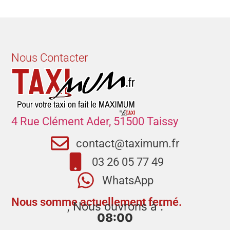
Nous Contacter
4 Rue Clément Ader, 51500 Taissy
contact@taximum.fr
03 26 05 77 49
WhatsApp
Nous somme actuellement fermé.
, Nous ouvrons à :
08:00