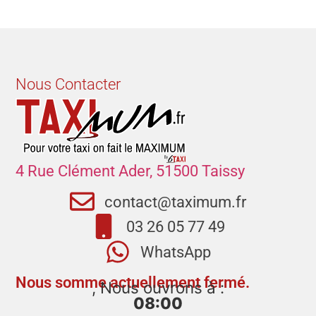
Nous Contacter
4 Rue Clément Ader, 51500 Taissy
contact@taximum.fr
03 26 05 77 49
WhatsApp
Nous somme actuellement fermé.
, Nous ouvrons à :
08:00