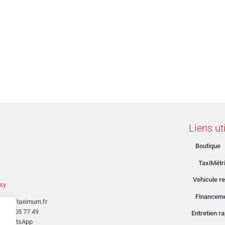
Liens ut
Boutique
TaxiMétr
Vehicule re
sy
Financem
tact@taximum.fr
03 26 05 77 49
Entretien r
WhatsApp