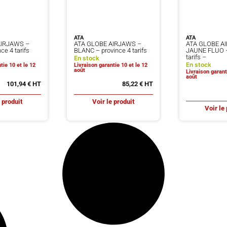
ATA
ATA
AIRJAWS –
ATA GLOBE AIRJAWS –
ATA GLOBE A
ce 4 tarifs
BLANC – province 4 tarifs
JAUNE FLUO –
tarifs –
En stock
En stock
tie 10 et le 12
Livraison garantie 10 et le 12
août
Livraison garant
août
101,94
€
85,22
€
e produit
Voir le produit
Voir le 