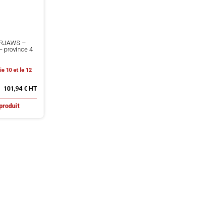
IRJAWS –
 province 4
ie 10 et le 12
101,94
€
produit