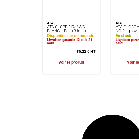
ATA
ATA
ATA GLOBE AIRJAWS –
ATA GLOBE 
BLANC – Paris 3 tarifs
NOIR – provin
Disponible sur commande
En stock
Livraison garantie 12 et le 21
Livraison garan
août
août
85,22
€
Voir le produit
Voir l