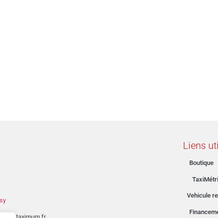
Liens ut
Boutique
TaxiMétr
Vehicule re
sy
Financem
tact@taximum.fr