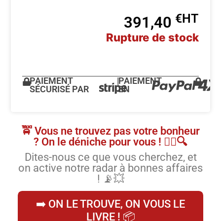
€
391,40
Rupture de stock
PAIEMENT
|
PAIEMENT
SÉCURISÉ PAR
EN
🚖 Vous ne trouvez pas votre bonheur
? On le déniche pour vous ! 🕵️‍♂️🔍
Dites-nous ce que vous cherchez, et
on active notre radar à bonnes affaires
! 📡💥
➡️ ON LE TROUVE, ON VOUS LE
LIVRE ! 📦