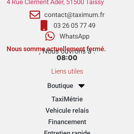
4 Rue Clément Ader, 51500 Taissy
contact@taximum.fr
03 26 05 77 49
WhatsApp
Nous somme actuellement fermé.
, Nous ouvrons à :
08:00
Liens utiles
Boutique
TaxiMétrie
Vehicule relais
Financement
Entretien rapide