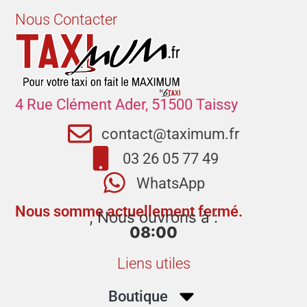
Nous Contacter
4 Rue Clément Ader, 51500 Taissy
contact@taximum.fr
03 26 05 77 49
WhatsApp
Nous somme actuellement fermé.
, Nous ouvrons à :
08:00
Liens utiles
Boutique