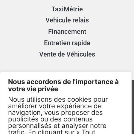
TaxiMétrie
Vehicule relais
Financement
Entretien rapide
Vente de Véhicules
Nous accordons de l'importance à
votre vie privée
Nous utilisons des cookies pour
améliorer votre expérience de
navigation, vous proposer des
publicités ou des contenus
TAXImum.fr - 2026 - Visuels non Contractuels -
personnalisés et analyser notre
Tous droits réservés. ©
trafic. En cliquant sur « Tout