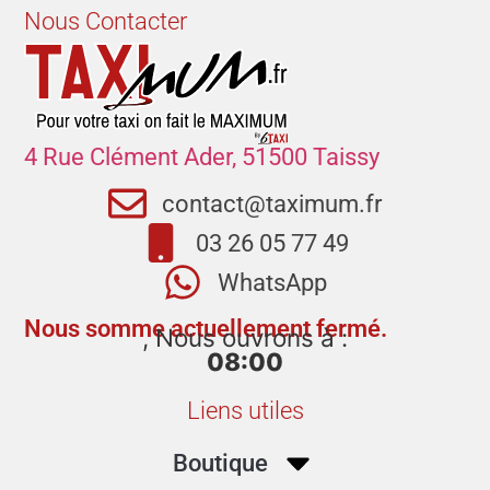
Nous Contacter
4 Rue Clément Ader, 51500 Taissy
contact@taximum.fr
03 26 05 77 49
WhatsApp
Nous somme actuellement fermé.
, Nous ouvrons à :
08:00
Liens utiles
Boutique