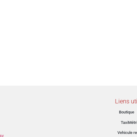
Liens ut
Boutique
TaxiMétr
Vehicule re
sy