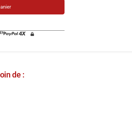
panier
 EN
oin de :