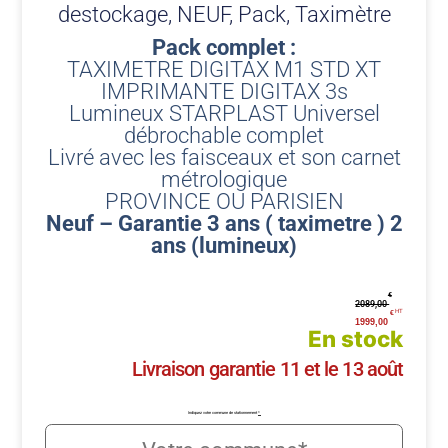
destockage
,
NEUF
,
Pack
,
Taximètre
Pack complet :
TAXIMETRE DIGITAX M1 STD XT
IMPRIMANTE DIGITAX 3s
Lumineux STARPLAST Universel
débrochable complet
Livré avec les faisceaux et son carnet
métrologique
PROVINCE OU PARISIEN
Neuf – Garantie 3 ans ( taximetre ) 2
ans (lumineux)
€
2089,00
€
1999,00
En stock
Livraison garantie 11 et le 13 août
Indiquez votre commune de stationnement
*