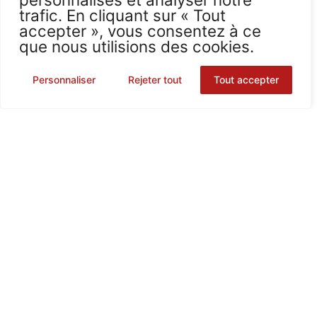
trafic. En cliquant sur « Tout
accepter », vous consentez à ce
que nous utilisions des cookies.
0
Personnaliser
Rejeter tout
Tout accepter
STARPLAST
Lumineux SEUL STARPLAST
reconditionné
En stock
Chez vous entre le
9 - 11 août, 2026
513,97
€
Voir le produit