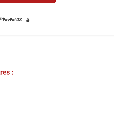
 EN
res :