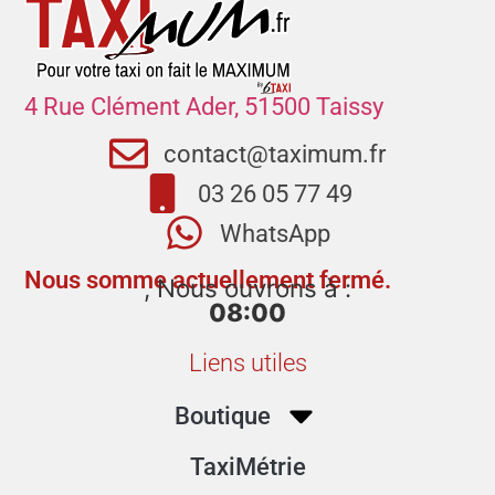
4 Rue Clément Ader, 51500 Taissy
contact@taximum.fr
03 26 05 77 49
WhatsApp
Nous somme actuellement fermé.
, Nous ouvrons à :
08:00
Liens utiles
Boutique
TaxiMétrie