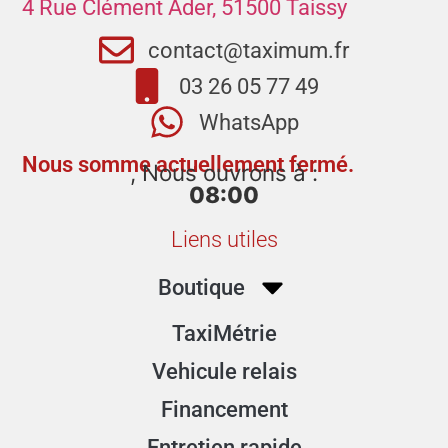
4 Rue Clément Ader, 51500 Taissy
contact@taximum.fr
03 26 05 77 49
WhatsApp
Nous somme actuellement fermé.
, Nous ouvrons à :
08:00
Liens utiles
Boutique
TaxiMétrie
Vehicule relais
Financement
Entretien rapide