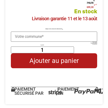
€
743,70
€
699,00
En stock
Livraison garantie 11 et le 13 août
Indiquez votre commune de stationnement
*
Total produit
Total des options
Total général
Ajouter au panier
PAIEMENT
|
PAIEMENT
SÉCURISÉ PAR
EN