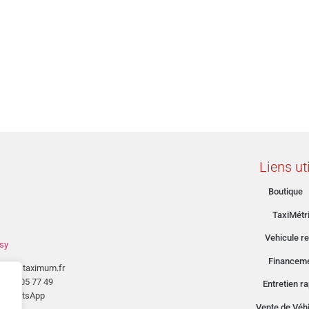
Liens ut
Boutique
TaxiMétr
Vehicule re
sy
Financem
tact@taximum.fr
03 26 05 77 49
Entretien r
WhatsApp
Vente de Véh