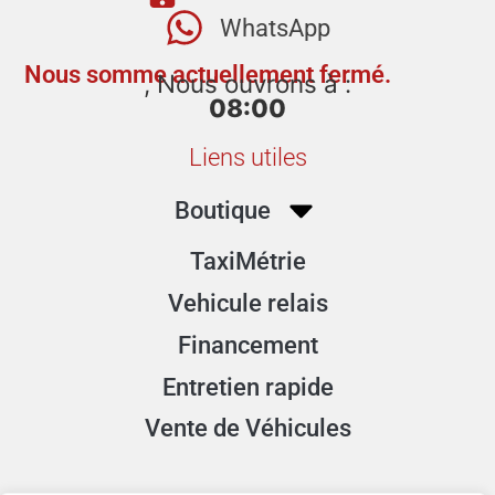
WhatsApp
Nous somme actuellement fermé.
, Nous ouvrons à :
08:00
Liens utiles
Boutique
TaxiMétrie
Vehicule relais
Financement
Entretien rapide
Vente de Véhicules