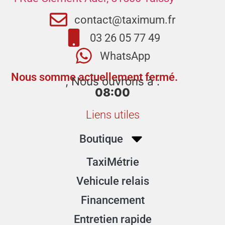
contact@taximum.fr
03 26 05 77 49
WhatsApp
Nous somme actuellement fermé.
, Nous ouvrons à :
08:00
Liens utiles
Boutique
TaxiMétrie
Vehicule relais
Financement
Entretien rapide