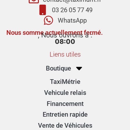
03 26 05 77 49
WhatsApp
Nous somme actuellement fermé.
, Nous ouvrons à :
08:00
Liens utiles
Boutique
TaxiMétrie
Vehicule relais
Financement
Entretien rapide
Vente de Véhicules