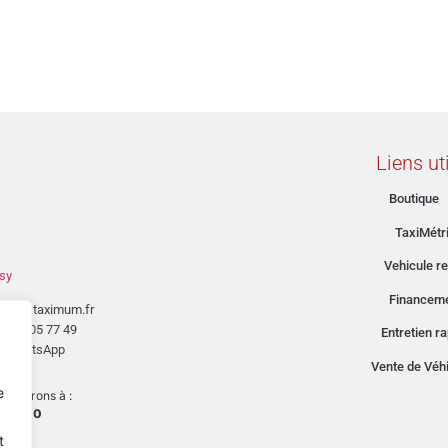
Liens ut
Boutique
TaxiMétr
Vehicule re
sy
Financem
tact@taximum.fr
03 26 05 77 49
Entretien r
WhatsApp
Vente de Véh
mé.
e
us ouvrons à :
08:00
t