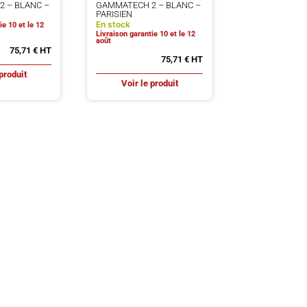
 – BLANC –
GAMMATECH 2 – BLANC –
PARISIEN
En stock
ie 10 et le 12
Livraison garantie 10 et le 12
août
75,71
€
75,71
€
produit
Voir le produit