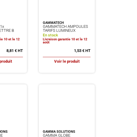
GAMMATECH
1x
GAMMATECH AMPOULES
ETTRE B
TARIFS LUMINEUX
En stock
ie 10 et le 12
Livraison garantie 10 et le 12
août
8,81
€
1,53
€
produit
Voir le produit
IONS
GAMMA SOLUTIONS
BE
GAMMA GLOBE